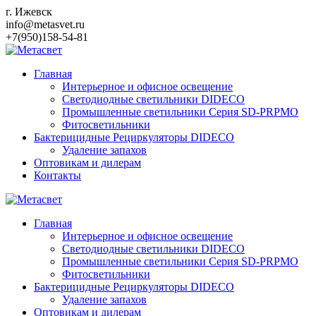
Перейти
г. Ижевск
к
info@metasvet.ru
контенту
+7(950)158-54-81
Главная
Интерьерное и офисное освещение
Светодиодные светильники DIDECO
Промышленные светильники Серия SD-PRPMO
Фитосветильники
Бактерицидные Рециркуляторы DIDECO
Удаление запахов
Оптовикам и дилерам
Контакты
Главная
Интерьерное и офисное освещение
Светодиодные светильники DIDECO
Промышленные светильники Серия SD-PRPMO
Фитосветильники
Бактерицидные Рециркуляторы DIDECO
Удаление запахов
Оптовикам и дилерам